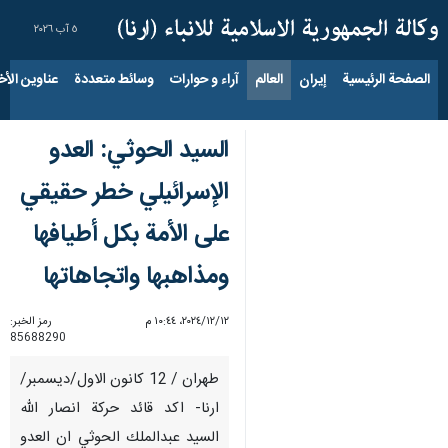
٥ آب ٢٠٢٦
الصفحة الرئيسية
إيران
العالم
آراء و حوارات
وسائط متعددة
عناوين الأخب
السيد الحوثي: العدو
الإسرائيلي خطر حقيقي
على الأمة بكل أطيافها
ومذاهبها واتجاهاتها
١٢‏/١٢‏/٢٠٢٤، ١٠:٤٤ م
رمز الخبر:
85688290
طهران / 12 كانون الاول/ديسمبر/
ارنا- اكد قائد حركة انصار الله
السيد عبدالملك الحوثي ان العدو