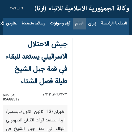
٦ آب ٢٠٢٦
الصفحة الرئيسية
إيران
العالم
آراء و حوارات
وسائط متعددة
عناوين الأخب
جيش الاحتلال
الاسرائيلي يستعد للبقاء
في قمة جبل الشيخ
طيلة فصل الشتاء
١٣‏/١٢‏/٢٠٢٤، ١٢:٤١ م
رمز الخبر:
85688519
طهران/13 كانون الاول/ديسمبر/
ارنا- تستعد قوات الكيان الصهیوني
للبقاء في قمة جبل الشيخ في