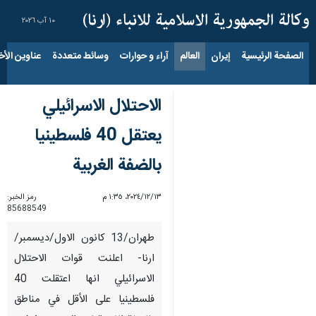
١٠ آب ٢٠٢٦
الصفحة الرئيسية
إيران
العالم
آراء و حوارات
وسائط متعددة
عناوين الأخب
الاحتلال الاسرائيلي
يعتقل 40 فلسطينيا
بالضفة الغربية
١٣‏/١٢‏/٢٠٢٤، ١:٣٥ م
رمز الخبر:
85688549
طهران/13 كانون الاول/ديسمبر/
ارنا- اعلنت قوات الاحتلال
الاسرائيلي انها اعتقلت 40
فلسطينيا على الأقل في مناطق