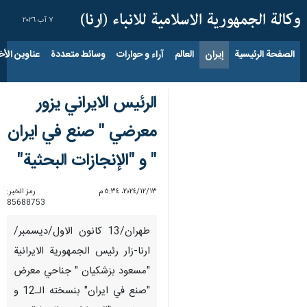
٧ آب ٢٠٢٦
الصفحة الرئيسية
إيران
العالم
آراء و حوارات
وسائط متعددة
عناوين الأخب
الرئيس الايراني يزور
معرضي " صنع في ايران
" و "الإنجازات البحثية"
١٣‏/١٢‏/٢٠٢٤، ٥:٣٤ م
رمز الخبر:
85688753
طهران/13 كانون الاول/ديسمبر/
ارنا-زار رئيس الجمهورية الايرانية
"مسعود بزشكيان " جناحي معرض
"صنع في ايران" بنسخته الـ12 و