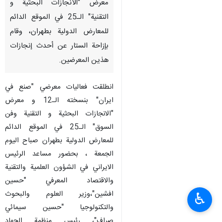
معرض "الانجازات البحثية و
التقنية" الـ25 في الموقع الدائم
للمعارض الدولية بطهران، وقام
بإزاحة الستار عن أحدث إنجازات
هذين المعرضين.
انطلقت فعاليات معرضي "صنع في
ايران" بنسخته الـ12 و معرض
"الانجازات البحثية و التقنية وفن
السوق" الـ25 في الموقع الدائم
للمعارض الدولية بطهران صباح اليوم
الجمعة ، بحضور مساعد الرئيس
الايراني في الشؤون العلمية والتقنية
والاقتصاد المعرفي "حسين
افشين"،وزير العلوم والبحوث
♿︎
والتكنولوجيا "حسين سيمائي
صراف"، رئيس منظمة الجهاد