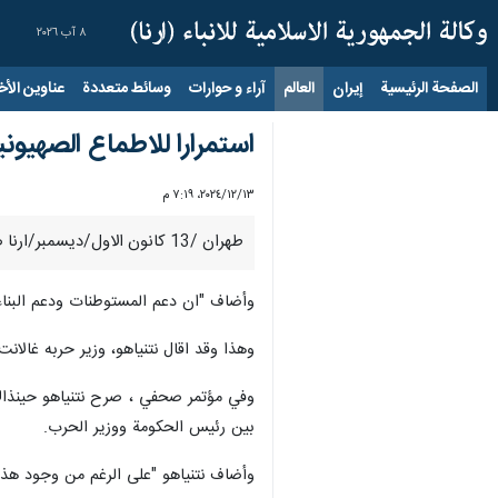
٨ آب ٢٠٢٦
الصفحة الرئيسية
إيران
العالم
آراء و حوارات
وسائط متعددة
عناوين الأخب
استمرارا للاطماع الصهیونی
١٣‏/١٢‏/٢٠٢٤، ٧:١٩ م