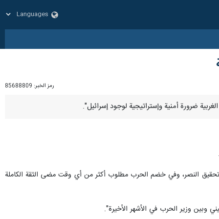
رمز الخبر:
85688809