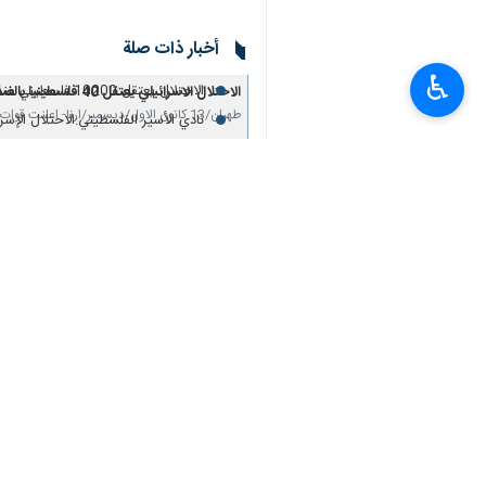
♿︎
طهران /13 كانون الاول/ديسمبر/ارنا صرح وزير حرب الكيان الإسرائيلي السابق يوآف غالانت "ان السيطرة على الضفة الغربية ضرورة أمنية وإستراتيجية لوجود إسرائيل".
وأضاف "ان دعم المستوطنات ودعم البناء 
وهذا وقد اقال نتنياهو، وزير حربه غالانت من منصبه في 6 تشرين الاول/اكتوبر 2024
وفي مؤتمر صحفي ، صرح نتنياهو حينذاك
بين رئيس الحكومة ووزير الحرب.
وأضاف نتنياهو "على الرغم من وجود هذه ا
انتهى**ر.م
العالم
الشرق الأوسط