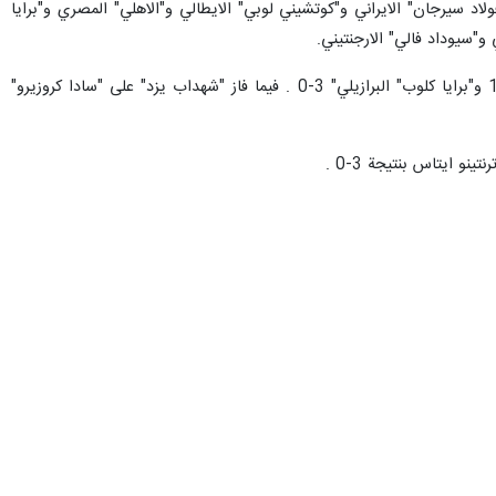
ى؛ "فولاد سيرجان" الايراني و"كوتشيني لوبي" الايطالي و"الاهلي" المصري و"برايا
 و"سيوداد فالي" الارجنتيني.
وفي اطار دور المجموعات ، فاز "فولاد سيرجان" في مبارياته الثلاث على "كوتشيني لوبي" 3-2 و"الاهلي" المصري 3-1 و"برايا كلوب" البرازيلي" 3-0 . فيما فاز "شهداب يزد" على "سادا كروزيرو"