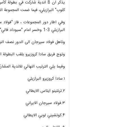
يذكر ان 8 اندية شاركت في بطولة
كلوب" البرازيلي، فيما ضمت المجموعة الثان
البرازيلي 3-1 وخسر امام "سيوداد فالي" الارجنتيني و"ترنتينو ايتاس" الايطالي 3-0.
وتاهل فولاد سيرجان الى الدور نصف النهائي بعد تصدره المجموعة الاولى
وتوج فريق سادا كروزيرو بلقب البطولة اثر ف
وفيما يلي الترتيب النهائي للاندية المشار
۱.سادا کروزیرو البرازيلي
۲.ترنتینو ایتاس الايطالي
۳.فولاد سيرجان الايراني
۴.كوتشيني لوبي الايطالي