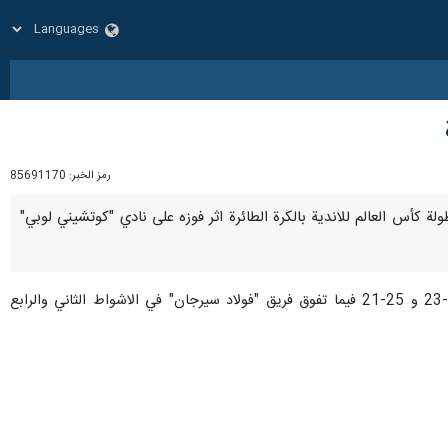
رمز الخبر:
85691170
في بطولة كأس العالم للاندية بالكرة الطائرة اثر فوزه على نادي "كوتشيني لوبي"
وجاءت المباراة مثيرة وحافلة بالندية حيث انهى فريق "كوتشيني لوبي" الشوطين الاول والثالث لمصلحته بنتيجة 25-23 و 25-21 فيما تفوق فريق "فولاد سيرجان" في الاشواط الثاني والرابع