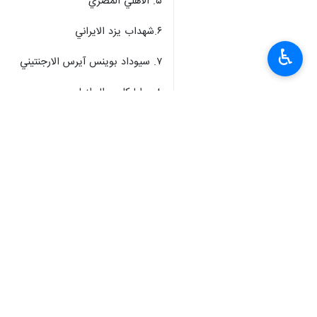
۵. الاهلي المصري
۶.شهداب يزد الايراني
♿︎
۷. سیوداد بوينس آيرس الارجنتيني
۸. برایا کلوب البرازيلي
وكانت هذه ثاني مشاركة لفريق فولاد سيرجان في البطولة وكا
وكان فريق "بيكان" الايراني قد احرز البرونز
انتهى ** 2342
إيران
رياضة
٠ Persons
سمات