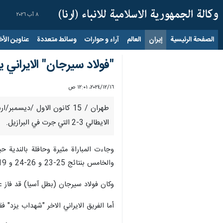
٨ آب ٢٠٢٦
الصفحة الرئيسية
إيران
العالم
آراء و حوارات
وسائط متعددة
عناوين الأخب
"فولاد سيرجان" الايراني يح
١٦‏/١٢‏/٢٠٢٤، ١٢:٠١ ص
طهران / 15 كانون الاول /دي
الايطالي 3-2 التي جرت في البرازيل.
والخامس بنتائج 25-23 و 26-24 و 19-17 .
وكان فولاد سيرجان (بطل آسيا) قد فاز عل
أما الفريق الايراني الاخر "شهداب يزد" 