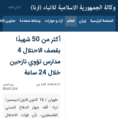
٧ آب ٢٠٢٦
الصفحة الرئيسية
إيران
العالم
آراء و حوارات
وسائط متعددة
عناوين الأخب
أكثر من 50 شهيدًا
بقصف الاحتلال 4
مدارس تؤوي نازحين
خلال 24 ساعة
١٦‏/١٢‏/٢٠٢٤، ٤:٤٣ ص
رمز الخبر:
85691204
طهران / 16 كانون الاول/ديسمبر/
ارنا- أفاد جهاز الدفاع المدني
الفلسطيني، بأن قوات الاحتلال