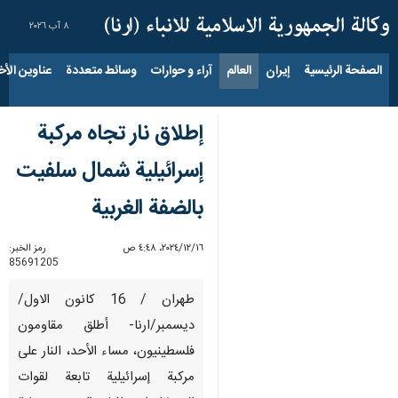
٨ آب ٢٠٢٦
الصفحة الرئيسية
إيران
العالم
آراء و حوارات
وسائط متعددة
عناوين الأخب
إطلاق نار تجاه مركبة
إسرائيلية شمال سلفيت
بالضفة الغربية
١٦‏/١٢‏/٢٠٢٤، ٤:٤٨ ص
رمز الخبر:
85691205
طهران / 16 كانون الاول/
ديسمبر/ارنا- أطلق مقاومون
فلسطينيون، مساء الأحد، النار على
مركبة إسرائيلية تابعة لقوات