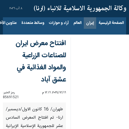
٨ آب ٢٠٢٦
الصفحة الرئيسية
إيران
العالم
آراء و حوارات
وسائط متعددة
عناوين الأخب
افتتاح معرض ايران
للصناعات الزراعية
والمواد الغذائية في
عشق آباد
١٦‏/١٢‏/٢٠٢٤، ١٢:١٦ م
رمز الخبر:
85691521
طهران/ 16 كانون الاول/ديسمبر/
ارنا- تم افتتاح المعرض السادس
عشر للجمهورية الإسلامية الإيرانية