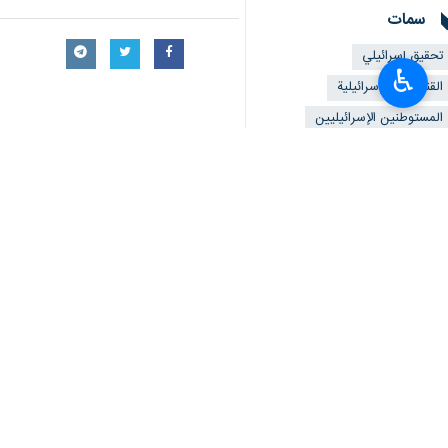
واستخلصت "القناة 12"، من نتائج التحقيق، إن المستوطنين في الشمال لا يقبلون بالصورة الأمنية التي يقدمها جيش الاحتلال الإسرائيلي والقليلون للغاية الذين عادوا الى بيوتهم حتى الآن.
♿︎
اخلاؤهم من الشمال يقولون إن وضعهم الا
بقوا يلتقون بطبيب نفسي".
ونقلت "القناة 12"، هواجس مستوطني الشمال، قائلة إن "السكان قلقون جدا من المستقبل الآتي حتى لو لم يعودوا إلى بيوتهم، كما أنهم ملّوا من الوعود وينتظرون الأفعال على الأرض".
وكانت "القناة 12"، قد قالت إن المعطيات حول الدمار في مستوطنات الشمال، أظهرت تضرر 2.585 منزلاً من ضمنها ألف منزل مع أضرار كبيرة نتيجة نيران حزب الله من لبنان.
استعادة الأمن بشكل كامل وتطبيق كل المخ
أيضا في الشمال في اليوم التالي.
وأضاف الموقع أنه تم إجلاء نحو 8 آلاف من السكان، مؤكداً إن معظمهم لم يعودوا إلى منازلهم بعد.