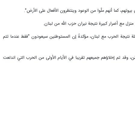
طهران/ 16 كانون الاول/ديسمبر/ارنا- نشرت "القناة 12" الإسرائيلية تحقيقاً لأكاديمية "تل حاي"، يفيد بأن 50% من مستوطني شمال فلسطين المحتلة يتناولون المهدئات، و33% لا يريدون