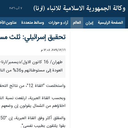
٧ آب ٢٠٢٦
الصفحة الرئيسية
إيران
العالم
آراء و حوارات
وسائط متعددة
عناوين الأخب
تحقيق إسرائيلي: ثلث مست
١٦‏/١٢‏/٢٠٢٤، ١٢:٠٨ م