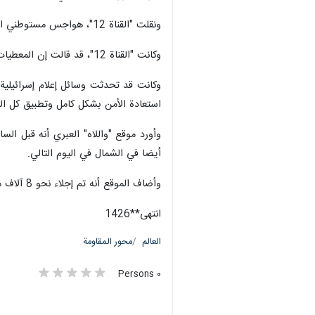
العودة إلى مستوطناتهم و36% من النازحين يلتقون بمعالج نفسي.