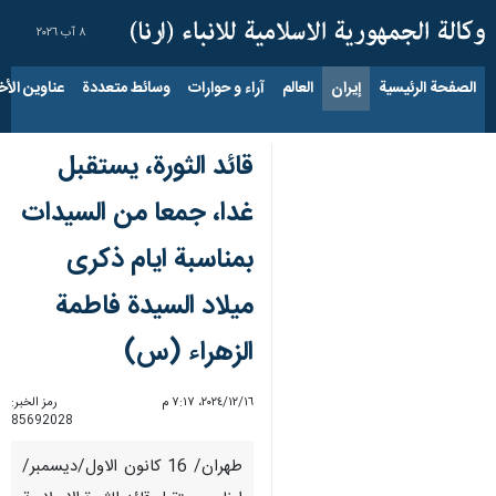
٨ آب ٢٠٢٦
الصفحة الرئيسية
إيران
العالم
آراء و حوارات
وسائط متعددة
عناوين الأخب
قائد الثورة، يستقبل
غدا، جمعا من السيدات
بمناسبة ايام ذكرى
ميلاد السيدة فاطمة
الزهراء (س)
١٦‏/١٢‏/٢٠٢٤، ٧:١٧ م
رمز الخبر:
85692028
طهران/ 16 كانون الاول/ديسمبر/