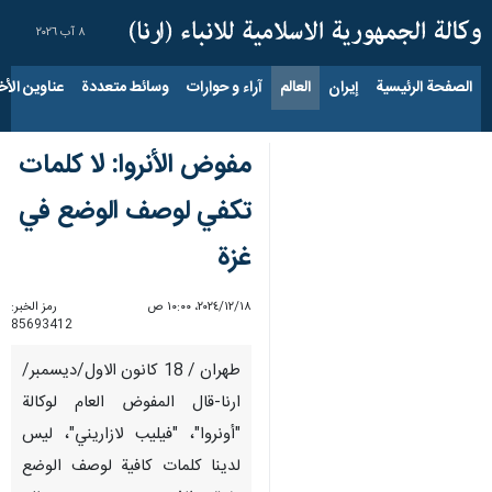
٨ آب ٢٠٢٦
الصفحة الرئيسية
إيران
العالم
آراء و حوارات
وسائط متعددة
عناوين الأخب
مفوض الأنروا: لا كلمات
تكفي لوصف الوضع في
غزة
١٨‏/١٢‏/٢٠٢٤، ١٠:٠٠ ص
رمز الخبر:
85693412
طهران / 18 كانون الاول/ديسمبر/
ارنا-قال المفوض العام لوكالة
"أونروا"، "فيليب لازاريني"، ليس
لدينا كلمات كافية لوصف الوضع