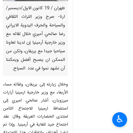
طهران / 19 كانون الاول/ديسمبر/
ارنا- صرح وزير التراث الثقافي
والسياحة والحرف اليدوية الايراني
رضا صالحي أميري خلال لقائه مع
وزير خارجية أرمينيا إن لدينا تعاونا
سياحيا جيدا مع يريفان، ولكن من
الممكن ان يصبح أفضل ويمكننا
أن نشهد نموا في عدد السياح.
وخلال زيارته إلى يريفان، ولقائه مساء
الأربعاء مع وزير خارجية ارمينيا أرارات
ميرزويان، أشار صالحي اميري إلى
استضافة ارمينيا للاجتماع الثامن
لمنتدى الحضارات العريقة وقال: عقد
♿︎
اجتماع جيد للغاية في أرمينيا. وإذا تم
تنفيذ أهداف واتفاقيات هذا الاجتماع