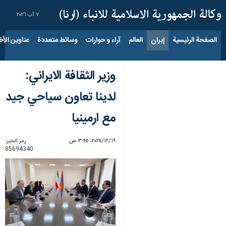
٧ آب ٢٠٢٦
الصفحة الرئيسية
إيران
العالم
آراء و حوارات
وسائط متعددة
عناوين الأخب
وزير الثقافة الايراني:
لدينا تعاون سياحي جيد
مع ارمينيا
١٩‏/١٢‏/٢٠٢٤، ٣:٤٥ ص
رمز الخبر:
85694340