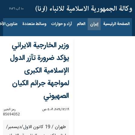
١٠ آب ٢٠٢٦
الصفحة الرئيسية
إيران
العالم
آراء و حوارات
وسائط متعددة
عناوين الأخب
وزير الخارجية الايراني
يؤكد ضرورة تآزر الدول
الإسلامية الكبرى
لمواجهة جرائم الكيان
الصهيوني
١٩‏/١٢‏/٢٠٢٤، ٥:٠٩ ص
رمز الخبر:
85694352
طهران / 19 كانون الاول/ديسمبر/