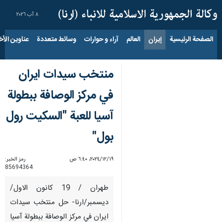
٨ آب ٢٠٢٦
الصفحة الرئيسية
إيران
العالم
آراء و حوارات
وسائط متعددة
عناوين الأخب
منتخب سيدات ايران
في مركز الوصافة ببطولة
آسيا للعبة "السكيت رول
بول"
١٩‏/١٢‏/٢٠٢٤، ٦:٤٠ ص
رمز الخبر:
85694364