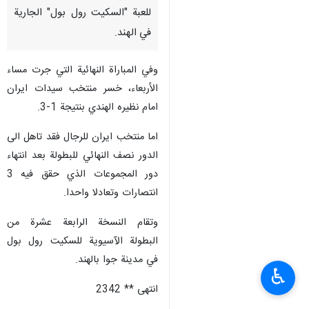
طهران / 19 كانون الاول/
ديسمبر/ارنا- حل منتخب سيدات
ايران في مركز الوصافة ببطولة آسيا
للعبة "السكيت رول بول" الجارية
في الهند.
وفي المباراة النهائية التي جرت مساء
الأربعاء، خسر منتخب سيدات ايران
امام نظيره الهندي بنتيجة 1-3.
اما منتخب ايران للرجال فقد تاهل الى
الدور نصف النهائي للبطولة بعد انتهاء
♿︎
دور المجموعات الذي حقق فيه 3
انتصارات وتعادلا واحدا.