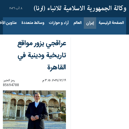
٨ آب ٢٠٢٦
الصفحة الرئيسية
إيران
العالم
آراء و حوارات
وسائط متعددة
عناوين الأخب
عراقجي يزور مواقع
تاريخية ودينية في
القاهرة
١٩‏/١٢‏/٢٠٢٤، ٣:١٥ م
رمز الخبر:
85694788