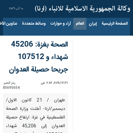
١٠ آب ٢٠٢٦
الصفحة الرئيسية
إيران
العالم
آراء و حوارات
وسائط متعددة
عناوين الأخب
الصحة بغزة: 45206
شهداء و 107512
جريحا حصيلة العدوان
٢١‏/١٢‏/٢٠٢٤، ٧:٥٢ ص
رمز الخبر:
85695654
طهران / 21 كانون الاول/
ديسمبر/ارنا- أعلنت وزارة الصحة
الفلسطينية في غزة: ارتفاع حصيلة
العدوان إلى 45,206 شهداء