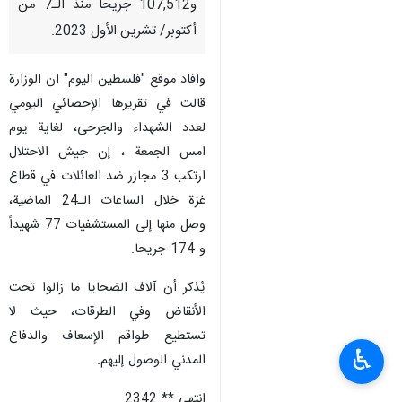
و107,512 جريحاً منذ الـ7 من
أكتوبر/ تشرين الأول 2023.
وافاد موقع "فلسطين اليوم" ان الوزارة
قالت في تقريرها الإحصائي اليومي
لعدد الشهداء والجرحى، لغاية يوم
امس الجمعة ، إن جيش الاحتلال
ارتكب 3 مجازر ضد العائلات في قطاع
غزة خلال الساعات الـ24 الماضية،
وصل منها إلى المستشفيات 77 شهيداً
و 174 جريحا.
يُذكر أن آلاف الضحايا ما زالوا تحت
الأنقاض وفي الطرقات، حيث لا
تستطيع طواقم الإسعاف والدفاع
♿︎
المدني الوصول إليهم.
انتهى ** 2342