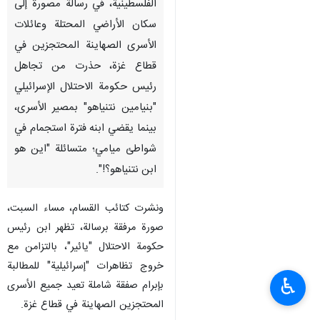
الفلسطينية، في رسالة مصورة إلى
سكان الأراضي المحتلة وعائلات
الأسرى الصهاينة المحتجزين في
قطاع غزة، حذرت من تجاهل
رئيس حكومة الاحتلال الإسرائيلي
"بنيامين نتنياهو" بمصير الأسرى،
بينما يقضي ابنه فترة استجمام في
شواطئ ميامي؛ متسائلة "اين هو
ابن نتنياهو؟!".
ونشرت كتائب القسام، مساء السبت،
صورة مرفقة برسالة، تظهر ابن رئيس
حكومة الاحتلال "يائير"، بالتزامن مع
خروج تظاهرات "إسرائيلية" للمطالبة
♿︎
بإبرام صفقة شاملة تعيد جميع الأسرى
المحتجزين الصهاينة في قطاع غزة.