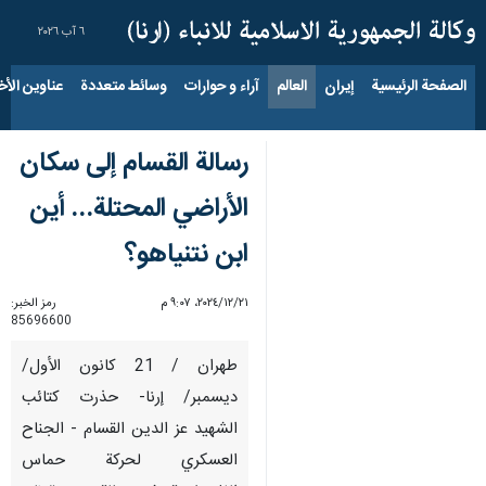
٦ آب ٢٠٢٦
الصفحة الرئيسية
إيران
العالم
آراء و حوارات
وسائط متعددة
عناوين الأخب
رسالة القسام إلى سكان
الأراضي المحتلة... أين
ابن نتنياهو؟
٢١‏/١٢‏/٢٠٢٤، ٩:٠٧ م
رمز الخبر:
85696600
طهران / 21 كانون الأول/
ديسمبر/ إرنا- حذرت كتائب
الشهيد عز الدين القسام - الجناح
العسكري لحركة حماس