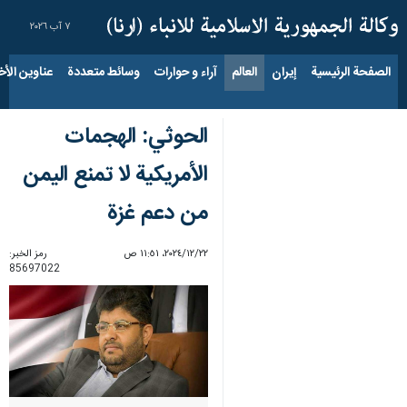
٧ آب ٢٠٢٦
الصفحة الرئيسية
إيران
العالم
آراء و حوارات
وسائط متعددة
عناوين الأخب
الحوثي: الهجمات
الأمريكية لا تمنع اليمن
من دعم غزة
٢٢‏/١٢‏/٢٠٢٤، ١١:٥١ ص
رمز الخبر:
85697022