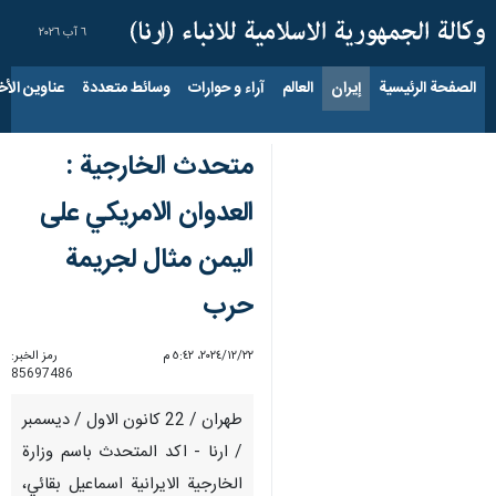
٦ آب ٢٠٢٦
الصفحة الرئيسية
إيران
العالم
آراء و حوارات
وسائط متعددة
عناوين الأخب
متحدث الخارجية :
العدوان الامريكي على
اليمن مثال لجريمة
حرب
٢٢‏/١٢‏/٢٠٢٤، ٥:٤٢ م
رمز الخبر:
85697486
طهران / 22 كانون الاول / ديسمبر
/ ارنا - اكد المتحدث باسم وزارة
الخارجية الايرانية اسماعيل بقائي،