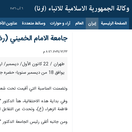
٦ آب ٢٠٢٦
الصفحة الرئيسية
إيران
العالم
آراء و حوارات
وسائط متعددة
عناوين الأخب
جامعة الامام الخميني (رض
٢٢‏/١٢‏/٢٠٢٤، ٨:٤٦ م
طهران / 22 كانون الأول/ دي
يوافق 18 من ديسمبر سنويا؛ حضره جمع غفير من الطلاب والطالبات وأساتذة اللغة العربية ومسؤولي الجامعة.
وتضمنت المناسبة التي أقيمت تحت شعار "
وفي بداية هذه الاحتفالية، هنأ الدكتور
فاطمة الزهراء (ع)، وتحدث عن التفاعل الم
ومن جانبه ألقى رئيس الجامعة الدكتور "س