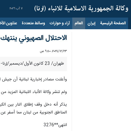
٧ آب ٢٠٢٦
الصفحة الرئيسية
إيران
العالم
آراء و حوارات
وسائط متعددة
عناوين الأخب
الاحتلال الصهيوني ينتهك 
٢٣‏/١٢‏/٢٠٢٤، ٩:٥٠ ص
طهران/ 23 كانون الأول/ديسمبر/إرنا- أعلنت مصادر إخبارية عن قصف جوي للاحتلال الصهيوني على بلدة كفركلا وانتهاك اتفاق وقف إطلاق النار مع لبنان مرة أخرى.
وأعلنت مصادر إخبارية لبنانية أن جيش ا
ولم تنشر وكالة الأنباء اللبنانية المزيد
المناطق الجنوبية من لبنان مما أسفر عن
انتهى**3276