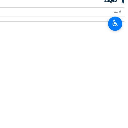
تعليقك
♿︎
أحدث الأخبار
العميد معروفي: لا يمكن للدبلوماسية أن تنجح من دون دعم شعبي
٢٠٢٦-٠٨-٠٧ ٠٩:٢٠
سفير طهران لدى برلين: معارضة إيران للأسلحة النووية عقيدة دينية وليست تكتيكًا
٢٠٢٦-٠٨-٠٧ ٠٤:٠٠