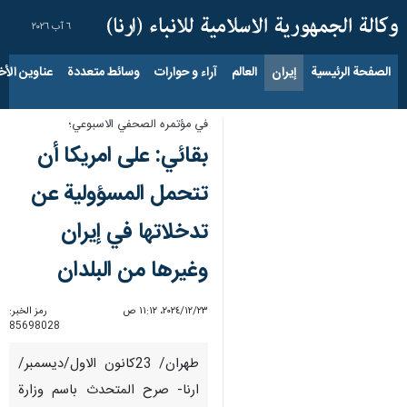
٦ آب ٢٠٢٦
الصفحة الرئيسية
إيران
العالم
آراء و حوارات
وسائط متعددة
عناوين الأخب
في مؤتمره الصحفي الاسبوعي؛
بقائي: على امريكا أن
تتحمل المسؤولية عن
تدخلاتها في إيران
وغيرها من البلدان
٢٣‏/١٢‏/٢٠٢٤، ١١:١٢ ص
رمز الخبر:
85698028
طهران/ 23كانون الاول/ديسمبر/
ارنا- صرح المتحدث باسم وزارة