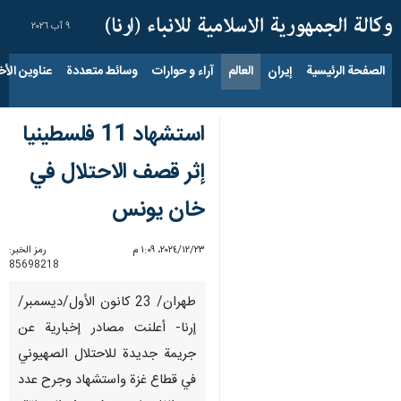
٩ آب ٢٠٢٦
الصفحة الرئيسية
إيران
العالم
آراء و حوارات
وسائط متعددة
عناوين الأخب
استشهاد 11 فلسطينيا
إثر قصف الاحتلال في
خان يونس
٢٣‏/١٢‏/٢٠٢٤، ١:٠٩ م
رمز الخبر:
85698218
طهران/ 23 كانون الأول/ديسمبر/
إرنا- أعلنت مصادر إخبارية عن
جريمة جديدة للاحتلال الصهيوني
في قطاع غزة واستشهاد وجرح عدد