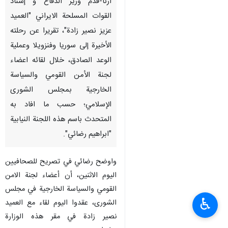
ارنا-قدم وزير الدفاع و إسناد
القوات المسلحة الايراني "العمید
عزیز نصیر زادة"، تقریرا عن رحلته
الأخیرة إلى سوريا وفنزويلا وعملية
الوعد الصادق، خلال لقائه اعضاء
لجنة الأمن القومي والسياسة
الخارجية بمجلس الشورى
الإسلامي؛ حسب ما افاد به
المتحدث باسم هذه اللجنة النيابية
"ابراهيم رضائي".
واوضح رضائي في تصريح للصحافيين
اليوم الاثنين، أن أعضاء لجنة الامن
القومي والسياسة الخارجية في مجلس
♿︎
الشورى، عقدوا اليوم لقاء مع العميد
نصير زادة في مقر هذه الوزارة