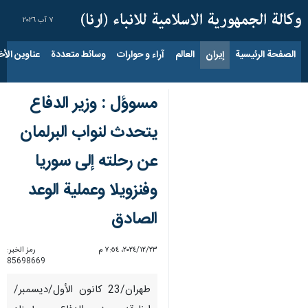
٧ آب ٢٠٢٦
الصفحة الرئيسية
إيران
العالم
آراء و حوارات
وسائط متعددة
عناوين الأخب
مسوؤل : وزير الدفاع
يتحدث لنواب البرلمان
عن رحلته إلى سوريا
وفنزويلا وعملية الوعد
الصادق
٢٣‏/١٢‏/٢٠٢٤، ٧:٥٤ م
رمز الخبر:
85698669
طهران/23 کانون الأول/دیسمبر/