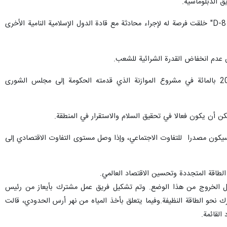
ق الدبلوماسية.
و تابعت، إن مشارکة رئیس الجمهوریة "مسعود بزشکیان" في قمة الدول الثماني الاسلامية النامية للتعاون الاقتصادي " D-8" خلقت فرصة له لإجراء محادثة مع قادة الدول الإسلامية النامية الأخرى
ن عدم انخفاض القدرة الشرائية للشعب.
وقالت مهاجراني إن تحسين الظروف المعيشية هو أحد مطالب الشعب وأضافت: ستكون زيادة الرواتب بنسبة 20 بالمائة في مشروع الموازنة الذي قدمته الحكومة إلى مجلس الشوری
ن أن يكون فعالا في تحقيق السلام والاستقرار في المنطقة.
D-"" وأضافت: التفاوت في المجال الاقتصادي سيكون مصدرا للتفاوت الاجتماعي، وإذا وصل مستوى التفاوت الاقتصادي إلى
لتيار الكهربائي: تم تصميم 14 مشروعا عملاقا وضخما من أجل الخروج من هذا الوضع. وتم تشكيل فريق عمل مشترك بأیعاز من رئيس
مكن من التحرك نحو الطاقة النظيفة.وفيما يتعلق بأخذ المياه من نهر أرس الحدودي، قالت
القائمة.