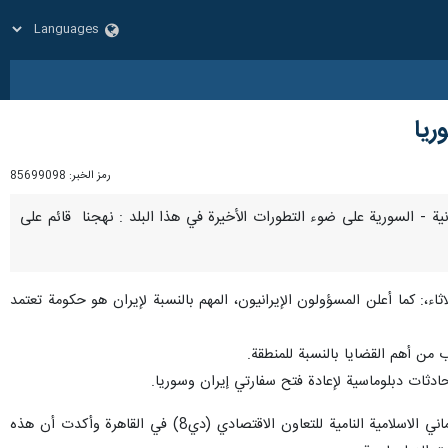
ريا
رمز الخبر:
85699098
إيرانية - السورية على ضوء التطورات الأخيرة في هذا البلد : نهجنا قائم على
،: كما أعلن المسؤولون الإيرانيون، المهم بالنسبة لإيران هو حكومة تعتمد
 من أهم القضايا بالنسبة للمنطقة.
دثات دبلوماسية لإعادة فتح سفارتي إيران وسوريا.
وفيما يتعلق بقمة دي 8 في القاهرة ، أشارت إلى حضور رئيس الجمهوریة في القمة الحادية عشرة لمجموعة الدول الثماني الاسلامية النامية للتعاون الاقتصادي (دي8) في القاهرة وأكدت أن هذه