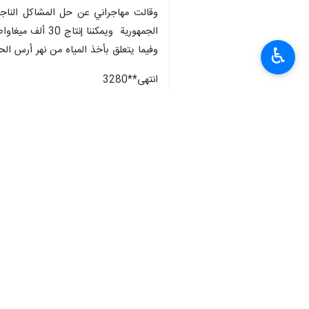
الجمهوریة ويمكننا إنتاج 30 ألف ميغاواط من الكهرباء الشمسية وفقًا للمناخ الذي نعيش فيه ونأمل أن نتمكن من التحرك نحو الطاقة النظيفة.
وفيما يتعلق بأخذ المياه من نهر أرس الحد
♿︎
انتهى**3280
إيران
سياسة
٠ Persons
سمات
قمة «D-8»
إيران
فاطمة مهاجراني