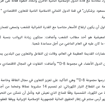
 محادثة مع قادة الدول الإسلامية النامية الأخرى واتخاذ خطوة فعالة على طري
ة.
حاول أن یکون ارتفاع الأسعار متناسبا مع القدرة الشرائية للشعب وتسعی لضما
ما كان عليه في العام الماضي من أجل مساعدة شعبنا.
رات القديمة العظيمة في العالم، وقالت إن التفاعل والتعاون بين البلدين يمك
وأشارت إلى تطور التعاون الاقتصادي بين الدول الأعضاء في مجموعة 8
لطاقة المتجددة وتحسين الاقتصاد العالمي.
وقالت مهاجراني عن حل المشاكل الناجمة عن انقطاع ا
ننا إنتاج 30 ألف ميغاواط من الكهرباء الشمسية وفقًا للمناخ الذي نعيش فيه ونأمل أن نت
 أرس ستتم في إطار الحقوق المائية للجمهورية الإسلامية الإيرانية ووفقا للعقود 