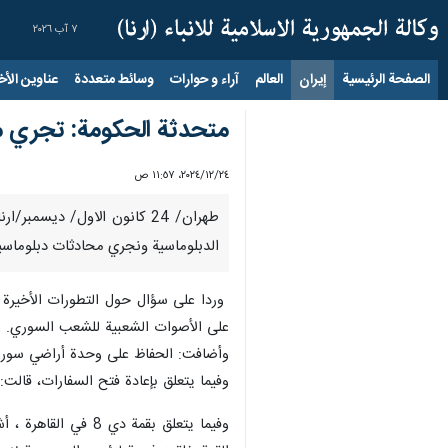
٧ آب ٢٠٢٦
الصفحة الرئيسية
إيران
العالم
آراء و حوارات
وسائط متعددة
عناوين الأخب
متحدثة الحكومة: تجري مح
٢٤‏/١٢‏/٢٠٢٤، ١١:٥٧ ص
طهران/ 24 كانون الاول/ ديس
الدبلوماسية ونجري محادثات دبلوماسية 
وردا على سؤال حول التطورات الأخيرة في
على الأصوات الشعبية للشعب السوري.
وأضافت: الحفاظ على وحدة أراضي سوريا من
وفيما يتعلق بإعادة فتح السفارات، قال