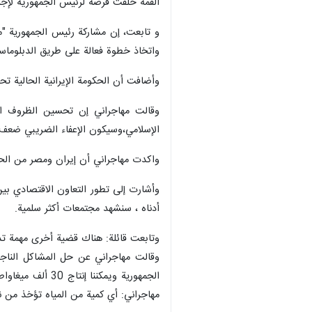
القمة خلقت فرصة لرئيس الجمهورية لإجراء
واتخاذ خطوة فعالة على طريق الدبلوماسي
وأضافت أن الحكومة الإيرانية الحالية ت
الإسلامي،وسيكون الإعفاء الضريبي ضعف 
واكدت مهاجراني أن إيران ومصر من الحضا
أدناه ، سنشهد مجتمعات أكثر سلمية.
وتابعت قائلة: هناك قضية أخرى مهمة تدرسها مجموعة D-8"" وهي التأكيد على تعزيز التعاون في مجال الطاقة وخاصة ا
الجمهوریة ويمك
مهاجراني: أي كمية من المياه تؤخذ من نهر