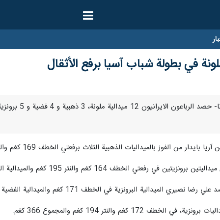
ار
خطف 164 كغم والنتر 195 كغم والميدالية الفضية في المجموع 359 كغم.