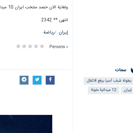
ولغاية الان حصد منتخب ايران 10 ميداليات ذهبية و 19 فضية و 22 برونزية ببطولة شباب وناشئة آسيا لرفع الاثقال.
انتهى ** 2342
إيران
رياضة
٠ Persons
سمات
يطولة شباب آسيا برفع الاثقال
إيران
12 ميدالية ملونة