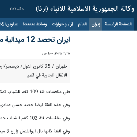
٨ آب ٢٠٢٦
الصفحة الرئيسية
إيران
العالم
آراء و حوارات
وسائط متعددة
عناوين الأخب
ايران تحصد 12 ميدالية ملونة في بطولة شباب آسيا برفع الأثقال
٢٥‏/١٢‏/٢٠٢٤، ٤:٠٠ ص
الاثقال الجارية في قطر.
ففي منافسات فئة 109 كغم للشباب تمكن آريا بايدار من الفوز بالميداليات الذهبية الثلاث برفعتي الخطف 169 كغم والنتر 211 كغم والمجموع 380 كغم.
وفي هذه الفئة ايضا حصد حسن عمادي ميداليتين برونزيتين في رفعتي ال
وفي منافسات فئة 102 كغم للشباب حصد علي رضا نصيري الميدالية البرونزية في الخطف 171 كغم والميدالية الفضية في النتر 218 كغم والميدالية الفضية في المجموع 389 كغم.
وفي الفئة ذاتها نال ابوالفضل زارع 3 ميداليات برونزية، في الخطف 172 كغم والنتر 194 كغم والمجموع 366 كغم.