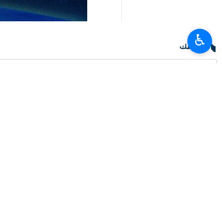
♿︎
تعليقك
أحدث الأخبار
متحدث السلطة القضائية: جرائم العدو لن تمر دون رد
٢٠٢٦-٠٨-٠٨ ١٢:٣٦