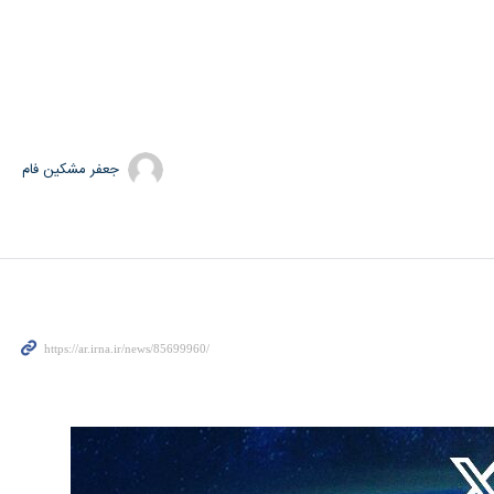
جعفر مشکین فام