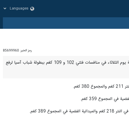
رمز الخبر:
85699960
طهران / 25 كانون الاول/ ديسمبر/ارنا- حصد الرباعون الايرانيون 12 ميدالية ملونة، 3 ذهبية و 4 فضية و 5 برونزية يوم الثلاثاء في منافسات فئتي 102 و 109 كغم ببطولة شباب آسيا لرفع