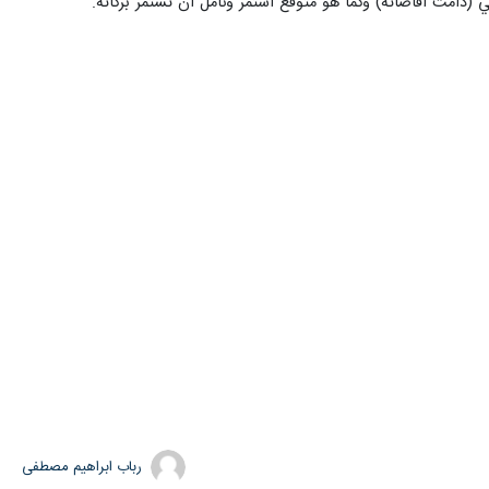
 (دامت افاضاته) وكما هو متوقع استمر ونأمل أن تستمر بركاته.
رباب ابراهیم مصطفی