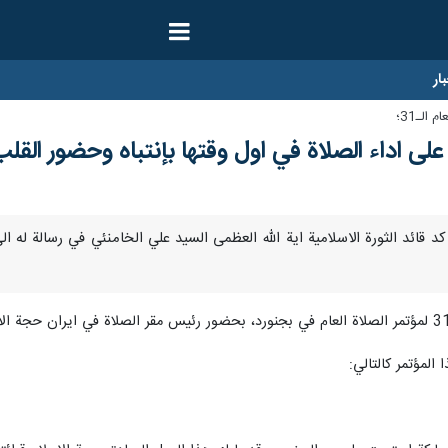
ار
الـ31؛
د على اداء الصلاة في اول وقتها بإنتباه وحضور القل
 المؤتمر كالتالي: