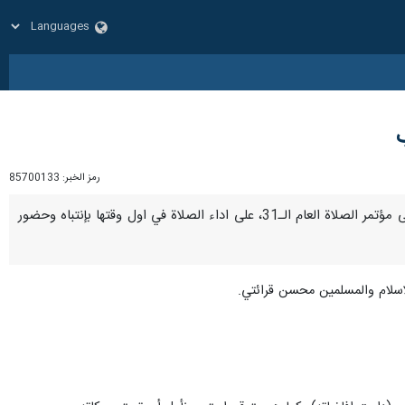
ب
رمز الخبر:
85700133
طهران/25 كانون الاول/ديسمبر/ارنا-اكد قائد الثورة الاسلامية اية الله العظمى السيد علي الخامنئي في رسالة له الى مؤتمر الصلاة العام الـ31، على اداء الصلاة في اول وقتها بإنتباه وحضور