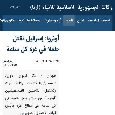
٩ آب ٢٠٢٦
الصفحة الرئيسية
إيران
العالم
آراء و حوارات
وسائط متعددة
عناوين الأخب
أونروا: إسرائيل تقتل
طفلا في غزة كل ساعة
٢٥‏/١٢‏/٢٠٢٤، ١١:١٥ ص
رمز الخبر:
85700190
طهران / 25 كانون الاول/
ديسمبر/ارنا-كشفت وكالة غوث
وتشغيل اللاجئين الفلسطينيين
"أونروا"، عن مقتل طفل فلسطيني
كل ساعة في قطاع غزة يأيدي
قوات الاحتلال الصهیوني.