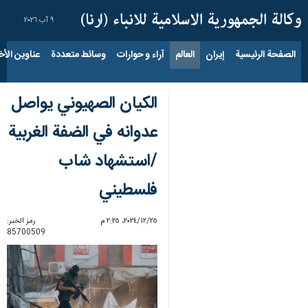
٩ آب ٢٠٢٦
الصفحة الرئيسية
إيران
العالم
آراء و حوارات
وسائط متعددة
عناوين الأخب
الكيان الصهيوني يواصل
عدوانه في الضفة الغربية
/استشهاد شاب
فلسطيني
٢٥‏/١٢‏/٢٠٢٤، ٢:٢٥ م
رمز الخبر:
85700509