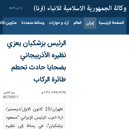
٧ آب ٢٠٢٦
الصفحة الرئيسية
إيران
العالم
آراء و حوارات
وسائط متعددة
عناوين الأخب
الرئیس بزشکیان يعزي
نظيره الأذربيجاني
بضحايا حادث تحطم
طائرة الرکاب
٢٥‏/١٢‏/٢٠٢٤، ٢:٣٨ م
رمز الخبر:
85700511
طهران/25 كانون الاول/ديسمبر/
ارنا-اعرب الرئيس الإيراني "مسعود
بزشكيان"، في رسالة إلی نظيره