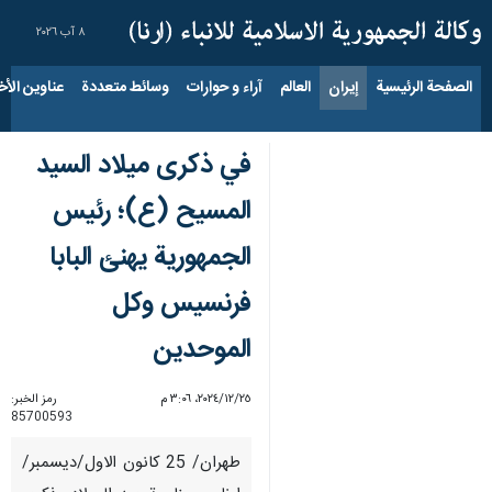
٨ آب ٢٠٢٦
الصفحة الرئيسية
إيران
العالم
آراء و حوارات
وسائط متعددة
عناوين الأخب
في ذكرى ميلاد السيد
المسيح (ع)؛ رئيس
الجمهورية يهنئ البابا
فرنسيس وكل
الموحدين
٢٥‏/١٢‏/٢٠٢٤، ٣:٠٦ م
رمز الخبر:
85700593
طهران/ 25 كانون الاول/ديسمبر/