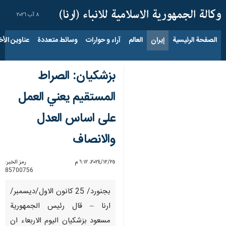
٨ آب ٢٠٢٦
الصفحة الرئيسية
إيران
العالم
آراء و حوارات
وسائط متعددة
عناوين الأخب
بزشكيان: الصراط
المستقيم يعني العمل
على اساس العدل
والانصاف
٢٥‏/١٢‏/٢٠٢٤، ٦:١٢ م
رمز الخبر:
85700756
بجنورد/ 25 كانون الاول/ديسمبر/
ارنا – قال رئيس الجمهورية
مسعود بزشكيان اليوم الاربعاء ان