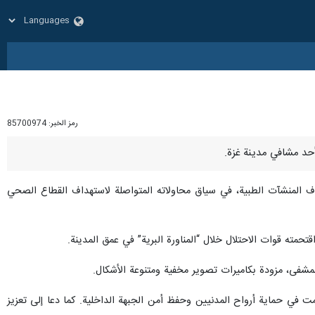
رمز الخبر:
85700974
ف المنشآت الطبية، في سياق محاولاته المتواصلة لاستهداف القطاع الصحي
ته قوات الاحتلال خلال “المناورة البرية” في عمق المدينة.
شفى، مزودة بكاميرات تصوير مخفية ومتنوعة الأشكال.
 في حماية أرواح المدنيين وحفظ أمن الجبهة الداخلية. كما دعا إلى تعزيز