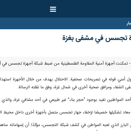
ار
زة تجسس في مشفى بغزة
سؤول أمني قوله في تصريحات صحفية: الاحتلال يهدف من خلال الأجهزة استهدا
 الشفاء ومرافق صحية أخرى في شمال غزة، وفق ما نقلته الرسالة.
لمواطنين تفيد بوجود “حجر بناء” غير طبيعي في أحد مشافي غزة، والذي اقتحم
 معاد تشكيلها خصيصًا لإخفاء جهاز تجسس متصل بأجهزة أخرى داخل محيط الم
ر البارز الذي لعبه المواطن في كشف شبكة التجسس، مؤكدًا أن إسهاماته ساهمت