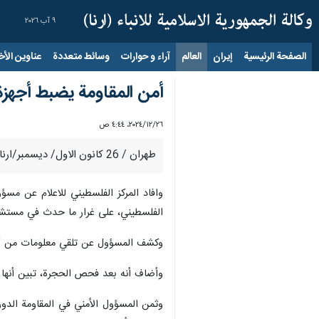
٩ آب ٢٠٢٦
الصفحة الرئيسية
إيران
العالم
آراء و حوارات
وسائط متعددة
عناوين الأخب
أمن المقاومة يضبط أجه
٢٦‏/١٢‏/٢٠٢٤، ٤:٤٤ ص
طهران / 26 كانون الاول/ ديسمبر/ارنا- تمكنت أجهزة أمنية المقاومة الفلسطينية من ضبط شبكة أجهزة تجسس في أحد مشافي مدينة غزة.
وافاد المركز الفلسطيني للاعلام عن م
الفلسطيني، على غرار ما حدث في مستشفى
وكشف المسؤول عن تلقي معلومات من أحد ا
وأضاف أنه بعد فحص الحجرة، تبين أنها
وثمن المسؤول الأمني في المقاومة الدو