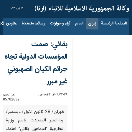
٧ آب ٢٠٢٦
الصفحة الرئيسية
إيران
العالم
آراء و حوارات
وسائط متعددة
عناوين الأخب
بقائي: صمت
المؤسسات الدولية تجاه
جرائم الکیان الصهیوني
غير مبرر
٢٨‏/١٢‏/٢٠٢٤، ١٠:٣٣ ص
رمز الخبر:
85702632
طهران/ 28 كانون الاول/ ديسمبر/
ارنا-اعتبر المتحدث باسم وزارة
الخارجية "اسماعيل بقائي" اعتداء