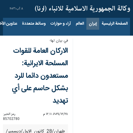
٨ آب ٢٠٢٦
الصفحة الرئيسية
إيران
العالم
آراء و حوارات
وسائط متعددة
عناوين الأخب
في بيان لها؛
الاركان العامة للقوات
المسلحة الايرانية:
مستعدون دائما للرد
بشكل حاسم على أي
تهديد
٢٨‏/١٢‏/٢٠٢٤، ١٢:١١ م
رمز الخبر:
85702780
طهران/28 كانون الاول/ديسمبر/