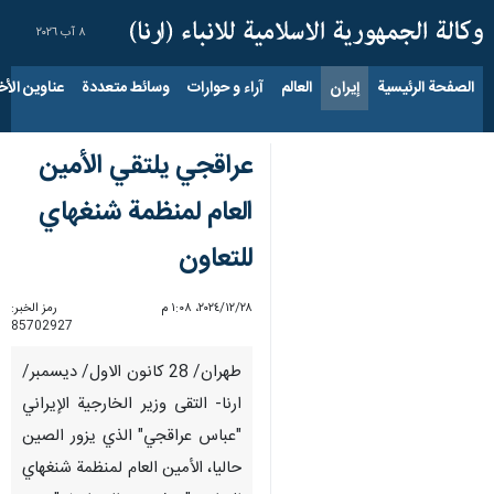
٨ آب ٢٠٢٦
الصفحة الرئيسية
إيران
العالم
آراء و حوارات
وسائط متعددة
عناوين الأخب
عراقجي يلتقي الأمين
العام لمنظمة شنغهاي
للتعاون
٢٨‏/١٢‏/٢٠٢٤، ١:٠٨ م
رمز الخبر:
85702927
طهران/ 28 كانون الاول/ ديسمبر/
ارنا- التقى وزير الخارجية الإيراني
"عباس عراقجي" الذي يزور الصين
حاليا، الأمين العام لمنظمة شنغهاي