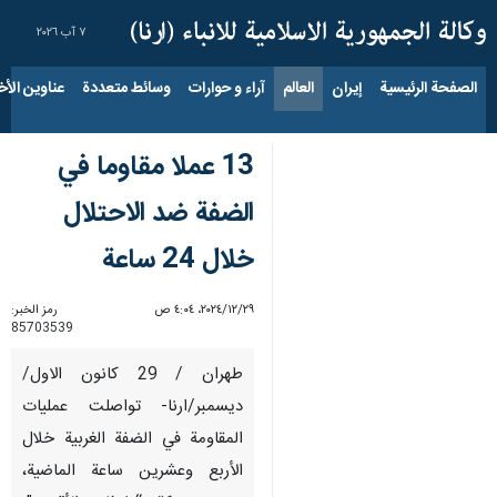
٧ آب ٢٠٢٦
الصفحة الرئيسية
إيران
العالم
آراء و حوارات
وسائط متعددة
عناوين الأخب
13 عملا مقاوما في
الضفة ضد الاحتلال
خلال 24 ساعة
٢٩‏/١٢‏/٢٠٢٤، ٤:٠٤ ص
رمز الخبر:
85703539
طهران / 29 كانون الاول/
ديسمبر/ارنا- تواصلت عمليات
المقاومة في الضفة الغربية خلال
الأربع وعشرين ساعة الماضية،