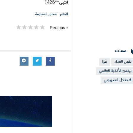
طهران/ 29 كانون الاول/ ديس
الإبادة الإسرائيلية منذ أكثر من 14 شهرًا.