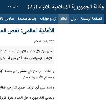
٨ آب ٢٠٢٦
الصفحة الرئيسية
إيران
العالم
آراء و حوارات
وسائط متعددة
عناوين الأخب
الأغذية العالمي: نقص الغ
٢٩‏/١٢‏/٢٠٢٤، ١٢:٢٤ م