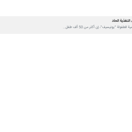
س"، امس السبت، "رغم بذلنا قصارى جهدنا لتقديم المساعدات المنقذة للحياة 
زة تأخر كثيرًا فيما توقفت الحياة لأكثر من مليوني فلسطيني مع عدم إمكانية ال
ا معيشية قاسية، جراء شح مستلزمات الحياة الأساسية والملابس والفراش والأغ