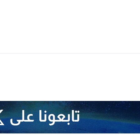
مبر/ارنا-أعلن برنامج الأغذية العالمي: إن حياة أكثر من مليوني فلسطيني بقطاع غز