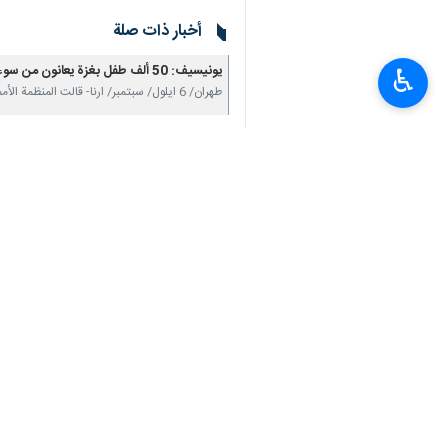
وأضاف البرنامج في منشور عبر منصة "إك
وانعدام الأمن والقيود".
♿︎
وشدد على أن "وقف إطلاق النار في قطاع غ
ويعاني النازحون داخل الخيام بغزة ظروف
انتهی**1426
العالم
محور المقاومة
٠ Persons
سمات
نقص الغذاء
غزة
برنامج الأغذية العالمي