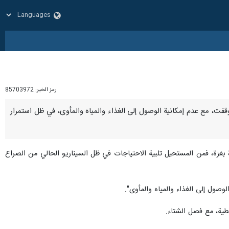
رمز الخبر:
85703972