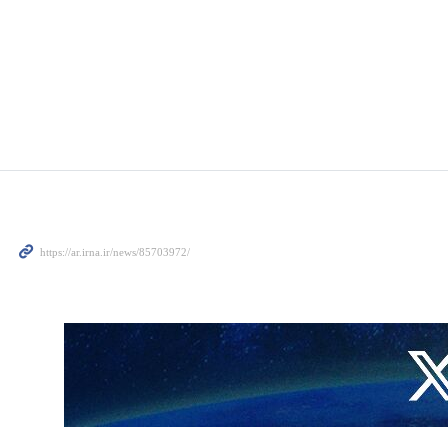
ة توقفت، مع عدم إمكانية الوصول إلى الغذاء والمياه والمأوى، في ظل استمرار