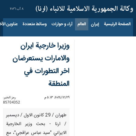
٨ آب ٢٠٢٦
الصفحة الرئيسية
إيران
العالم
آراء و حوارات
وسائط متعددة
عناوين الأخب
وزيرا خارجية ايران
والامارات يستعرضان
اخر التطورات في
المنطقة
٢٩‏/١٢‏/٢٠٢٤، ٥:١٣ م
رمز الخبر:
85704352
طهران / 29 كانون الاول / ديسمبر
/ ارنا - بحث وزير الخارجية
الايراني "سيد عباس عراقجي"، مع