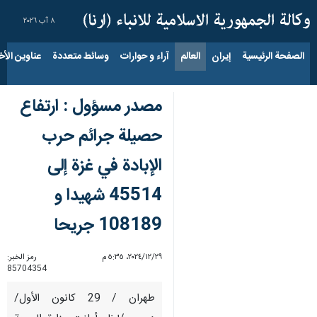
٨ آب ٢٠٢٦
الصفحة الرئيسية
إيران
العالم
آراء و حوارات
وسائط متعددة
عناوين الأخب
مصدر مسؤول : ارتفاع
حصيلة جرائم حرب
الإبادة في غزة إلى
45514 شهيدا و
108189 جريحا
٢٩‏/١٢‏/٢٠٢٤، ٥:٣٥ م
رمز الخبر:
85704354
طهران / 29 كانون الأول/