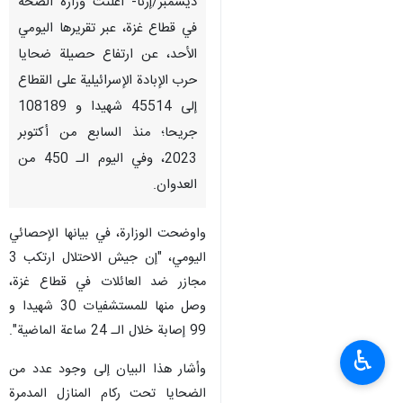
ديسمبر/إرنا- أعلنت وزارة الصحة
في قطاع غزة، عبر تقريرها اليومي
الأحد، عن ارتفاع حصيلة ضحايا
حرب الإبادة الإسرائيلية على القطاع
إلى 45514 شهيدا و 108189
جريحا؛ منذ السابع من أكتوبر
2023، وفي اليوم الـ 450 من
العدوان.
واوضحت الوزارة، في بيانها الإحصائي
اليومي، "إن جيش الاحتلال ارتكب 3
مجازر ضد العائلات في قطاع غزة،
وصل منها للمستشفيات 30 شهيدا و
99 إصابة خلال الـ 24 ساعة الماضية".
♿︎
وأشار هذا البيان إلى وجود عدد من
الضحايا تحت ركام المنازل المدمرة