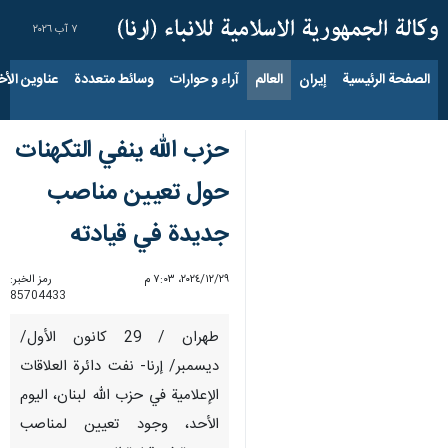
٧ آب ٢٠٢٦
الصفحة الرئيسية
إيران
العالم
آراء و حوارات
وسائط متعددة
عناوين الأخب
حزب الله ينفي التكهنات
حول تعيين مناصب
جديدة في قيادته
٢٩‏/١٢‏/٢٠٢٤، ٧:٠٣ م
رمز الخبر:
85704433
طهران / 29 كانون الأول/
ديسمبر/ إرنا- نفت دائرة العلاقات
الإعلامية في حزب الله لبنان، اليوم
الأحد، وجود تعيين لمناصب