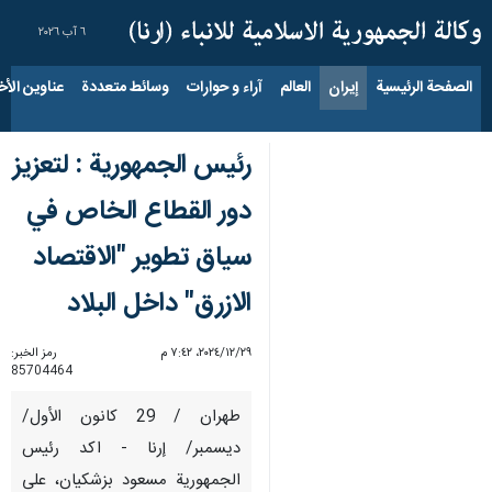
٦ آب ٢٠٢٦
الصفحة الرئيسية
إيران
العالم
آراء و حوارات
وسائط متعددة
عناوين الأخب
رئيس الجمهورية : لتعزيز
دور القطاع الخاص في
سياق تطوير "الاقتصاد
الازرق" داخل البلاد
٢٩‏/١٢‏/٢٠٢٤، ٧:٤٢ م
رمز الخبر:
85704464
طهران / 29 كانون الأول/
ديسمبر/ إرنا - اكد رئيس
الجمهورية مسعود بزشكيان، على