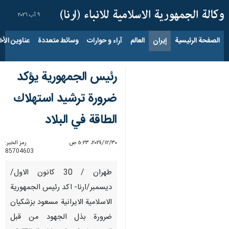
٩ آب ٢٠٢٦
الصفحة الرئيسية
إيران
العالم
آراء و حوارات
وسائط متعددة
عناوين الأخب
رئيس الجمهورية يؤكد
ضرورة ترشيد استهلاك
الطاقة في البلاد
٣٠‏/١٢‏/٢٠٢٤، ٥:٢٣ ص
رمز الخبر:
85704603
طهران / 30 كانون الاول/
ديسمبر/ارنا- اكد رئيس الجمهورية
الاسلامية الايرانية مسعود بزشكيان
ضرورة بذل الجهود من قبل