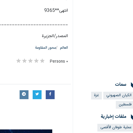
انتهى**9365
__________________________
المصدر/الجزيرة
العالم
محور المقاومة
٠ Persons
سمات
الکیان الصهیوني
غزة
فلسطین
ملفات إخبارية
عملية طوفان الأقصى