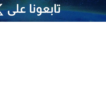
ممحاة السحرية"
ات الاحتلال
باليا
زة
الجهود الدولية لوقف العدوان على غزة