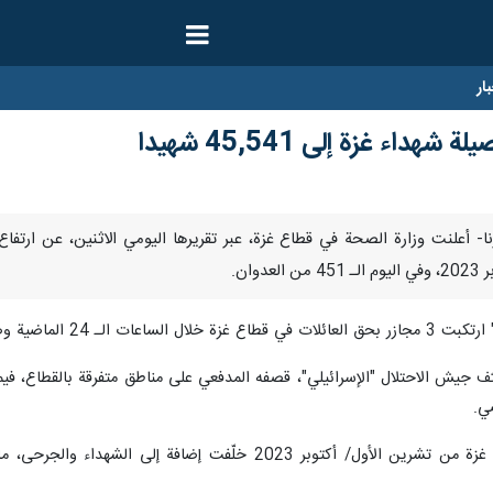
ار
ء غزة إلى 45,541 شهيدا
تشفيات 7 شهيدا و 149 جريحا.
دوان على غزة، كثف جيش الاحتلال "الإسرائيلي"، قصفه المدفعي على مناطق متفرقة با