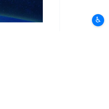
♿︎
أخبار ذات صلة
قصة للأطفال عن مظلومية أهل غزة بعنوان "ال
طهران/30 كانون الاول/ديسمبر/ ارنا - تروي قصة "الممحاة السحرية" الموجهة للأـطفال، الظلم الذي…
حماس تستخدم طائرة إسرائيلية مسيرة ضد قو
طهران/30 كانون الأول/ديسمبر/إرنا- اعترفت مصادر صهيونية بأن كتائب " الشهيد عزالدين القسام" الجناح…
المقاومة الفلسطينية تقنص جندياً في ج
صفارات الإنذار تدوي بشأن البرد القارس في غ
طهران/30 كانون الأول/ديسمبر/إرنا- دوت صفارات الإنذار بشأن الأوضاع الشتوية الكارثية التي يعيشها…
اسامة حمدان: الاحتلال يماطل ويعقد 