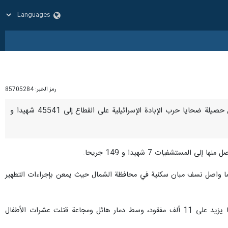
رمز الخبر:
85705284
طهران / 30 كانون الأول/ ديسمبر/إرنا- أعلنت وزارة الصحة في قطاع غزة، عبر تقريرها اليومي الاثنين، عن ارتفاع حصيلة ضحايا حرب الإبادة الإسرائيلية على القطاع إلی 45541 شهيدا و
لقطاع، فيما واصل نسف مبان سكنية في محافظة الشمال حيث يمعن بإجراءات التطهير
وترتكب دولة الاحتلال إبادة جماعية في غزة من تشرين الأول/ أكتوبر 2023 خلّفت إضافة إلى الشهداء والجرحى، ما يزيد على 11 ألف مفقود، وسط دمار هائل ومجاعة قتلت عشرات الأطفال