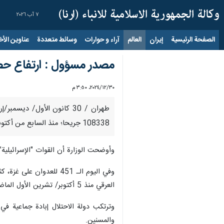
٧ آب ٢٠٢٦
الصفحة الرئيسية
إيران
العالم
آراء و حوارات
وسائط متعددة
عناوين الأخب
مصدر مسؤول : ارتفاع حصيلة شهدا
٣٠‏/١٢‏/٢٠٢٤، ٣:٥٠ م
108338 جريحا؛ منذ السابع من أكتوبر 2023، وفي اليوم الـ 451 من العدوان.
وأوضحت الوزارة أن القوات "الإسرائيلية" ارتكبت 3 مجازر بحق العائلات في قطاع غزة خلال الساعات الـ 24 الماضية وصل منها إلى المس
وفي اليوم الـ 451 للع
العرقي منذ 5 أكتوبر/ تشرين الأول الماضي.
والمسنين.