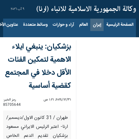
٩ آب ٢٠٢٦
الصفحة الرئيسية
إيران
العالم
آراء و حوارات
وسائط متعددة
عناوين الأخب
بزشكيان: ينبغي ايلاء
الاهمية لتمكين الفئات
الأقل دخلا في المجتمع
كقضية أساسية
٣١‏/١٢‏/٢٠٢٤، ١:٢١ ص
رمز الخبر:
85705644
طهران / 31 كانون الاول/ديسمبر/
ارنا- اعتبر الرئيس الايراني مسعود
بزشكيان تقديم الدعم الخاص