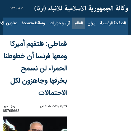
٧ آب ٢٠٢٦
الصفحة الرئيسية
إيران
العالم
آراء و حوارات
وسائط متعددة
عناوين الأخب
قماطي: فلتفهم أميركا
ومعها فرنسا أن خطوطنا
الحمراء لن نسمح
بخرقها وجاهزون لكل
الاحتمالات
٣١‏/١٢‏/٢٠٢٤، ٤:٠٥ ص
رمز الخبر:
85705663