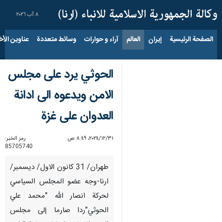
٨ آب ٢٠٢٦
الصفحة الرئيسية
إيران
العالم
آراء و حوارات
وسائط متعددة
عناوين الأخب
الحوثي يرد على مجلس
الامن ويدعوه الى ادانة
العدوان على غزة
٣١‏/١٢‏/٢٠٢٤، ٨:٤٩ ص
رمز الخبر:
85705740
طهران/ 31 كانون الاول/ ديسمبر/
ارنا-وجه عضو المجلس السياسي
لحركة انصار الله "محمد علي
الحوثي"ردا صارما إلى مجلس