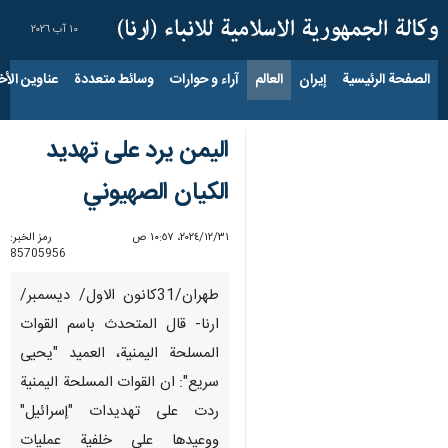
١٠ آب ٢٠٢٦
الصفحة الرئيسية
إيران
العالم
آراء و حوارات
وسائط متعددة
عناوين الأخب
اليمن يرد على تهديد
الكيان الصهيوني
٣١‏/١٢‏/٢٠٢٤، ١٠:٥٧ ص
رمز الخبر:
85705956
طهران/31كانون الاول/ ديسمبر/
ارنا- قال المتحدث باسم القوات
المسلحة اليمنية، العميد "يحيى
سريع": ان القوات المسلحة اليمنية
ردت على تهديدات "إسرائيل"
ووعيدها على خلفية عمليات