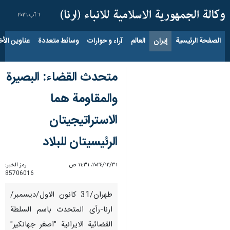
٦ آب ٢٠٢٦
الصفحة الرئيسية
إيران
العالم
آراء و حوارات
وسائط متعددة
عناوين الأخب
متحدث القضاء: البصيرة
والمقاومة هما
الاستراتيجيتان
الرئيسيتان للبلاد
٣١‏/١٢‏/٢٠٢٤، ١١:٣١ ص
رمز الخبر:
85706016
طهران/31 كانون الاول/ديسمبر/
ارنا-رأى المتحدث باسم السلطة
القضائية الايرانية "اصغر جهانكير"